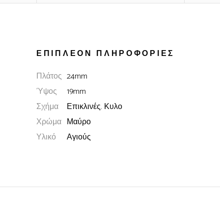
ΕΠΙΠΛΈΟΝ ΠΛΗΡΟΦΟΡΊΕΣ
Πλάτος
24mm
Ύψος
19mm
Σχήμα
Επικλινές
,
Κυλο
Χρώμα
Μαύρο
Υλικό
Αγιούς