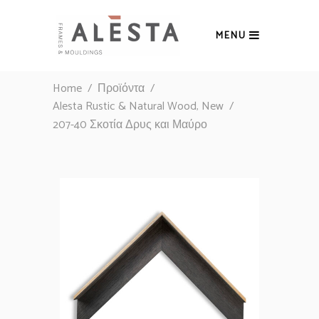
MENU
Home
/
Προϊόντα
/
,
Alesta Rustic & Natural Wood
New
/
207-40 Σκοτία Δρυς και Μαύρο