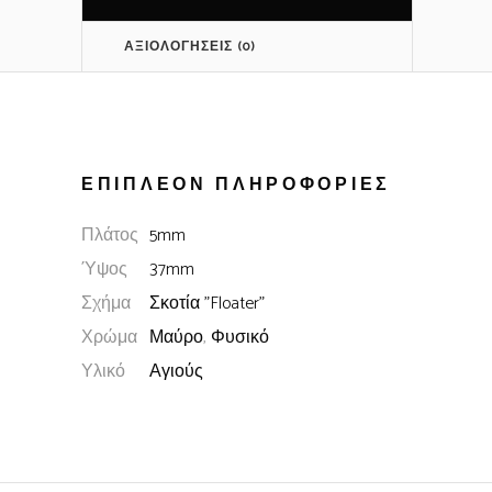
ΑΞΙΟΛΟΓΉΣΕΙΣ (0)
ΕΠΙΠΛΈΟΝ ΠΛΗΡΟΦΟΡΊΕΣ
Πλάτος
5mm
Ύψος
37mm
Σχήμα
Σκοτία "Floater"
Χρώμα
Μαύρο
,
Φυσικό
Υλικό
Αγιούς