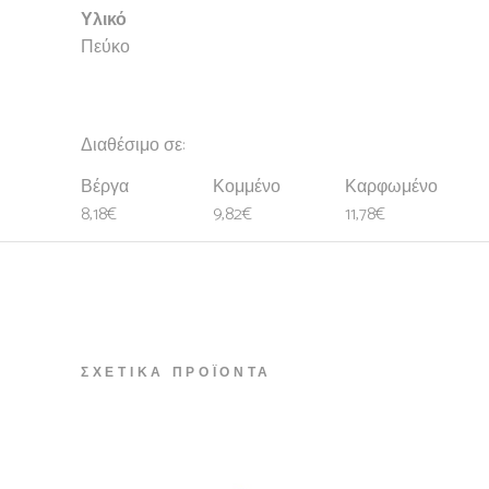
Υλικό
Πεύκο
Διαθέσιμο σε:
Βέργα
Κομμένο
Καρφωμένο
8,18€
9,82€
11,78€
ΣΧΕΤΙΚΆ ΠΡΟΪΌΝΤΑ