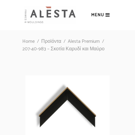
MENU
Home
/
Προϊόντα
/
Alesta Premium
/
207-40-983 – Σκοτία Καρυδί και Μαύρο